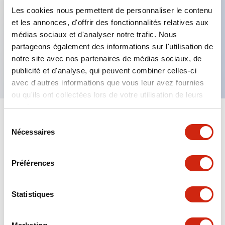
Les cookies nous permettent de personnaliser le contenu
et les annonces, d'offrir des fonctionnalités relatives aux
Caractéristiques clés
médias sociaux et d'analyser notre trafic. Nous
partageons également des informations sur l'utilisation de
notre site avec nos partenaires de médias sociaux, de
Lampe LED bleue
publicité et d'analyse, qui peuvent combiner celles-ci
avec d'autres informations que vous leur avez fournies
ou qu'ils ont collectées lors de votre utilisation de leurs
services.
+
Spécifications
Sélection
Tout développer
Nécessaires
du
Mechanical Specifications
consentement
Préférences
Statistiques
Documents et fichiers