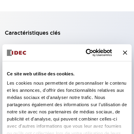
Caractéristiques clés
Protection contre les explosions [Ex ia Ga] II C
Conforme à la norme IEC60079.
Les versions 8 et 16 canaux sont disponibles en
Ce site web utilise des cookies.
câblage commun, idéales pour la connexion aux
Les cookies nous permettent de personnaliser le contenu
automates programmables (PLC). La version 16
et les annonces, d'offrir des fonctionnalités relatives aux
circuits est également disponible avec un
médias sociaux et d'analyser notre trafic. Nous
connecteur.
partageons également des informations sur l'utilisation de
Tension d'alimentation AC universelle (100 à 240 V
notre site avec nos partenaires de médias sociaux, de
publicité et d'analyse, qui peuvent combiner celles-ci
AC)
avec d'autres informations que vous leur avez fournies
Pas de mise à la terre requise.
ou qu'ils ont collectées lors de votre utilisation de leurs