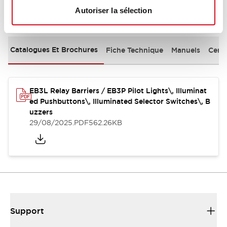
Autoriser la sélection
Documents et fichiers
Catalogues Et Brochures
Fiche Technique
Manuels
Certi
EB3L Relay Barriers / EB3P Pilot Lights\, Illuminat
ed Pushbuttons\, Illuminated Selector Switches\, B
uzzers
29/08/2025
.PDF
562.26KB
Support