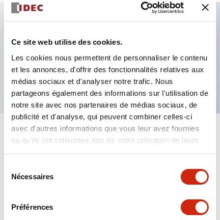
Caractéristiques clés
Ce site web utilise des cookies.
Les cookies nous permettent de personnaliser le contenu
Alimentation 100-240VAC, bornier à vis, câblage
et les annonces, d'offrir des fonctionnalités relatives aux
séparé/commun, sortie source, 6 canaux
médias sociaux et d'analyser notre trafic. Nous
partageons également des informations sur l'utilisation de
notre site avec nos partenaires de médias sociaux, de
publicité et d'analyse, qui peuvent combiner celles-ci
avec d'autres informations que vous leur avez fournies
+
Spécifications
Tout développer
ou qu'ils ont collectées lors de votre utilisation de leurs
services.
Electrical Specifications
Sélection
Nécessaires
du
Mechanical Specifications
consentement
Préférences
Mounting and Installation Specifications