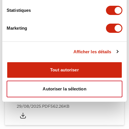
Performance Specifications
Statistiques
Marketing
Documents et fichiers
Afficher les détails
Catalogues Et Brochures
Fiche Technique
Manuels
Certi
Tout autoriser
EB3L Relay Barriers / EB3P Pilot Lights\, Illuminat
Autoriser la sélection
ed Pushbuttons\, Illuminated Selector Switches\, B
uzzers
29/08/2025
.PDF
562.26KB