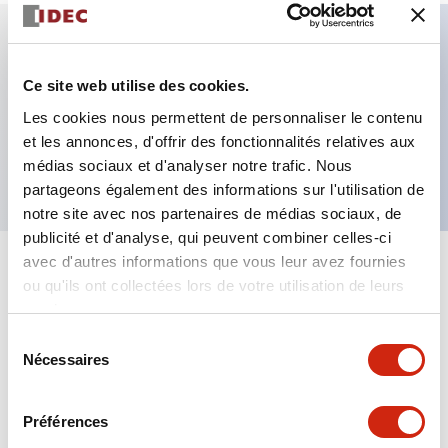
Caractéristiques clés
Ce site web utilise des cookies.
Les cookies nous permettent de personnaliser le contenu
Alimentation 24VCC, bornier à vis, câblage
et les annonces, d'offrir des fonctionnalités relatives aux
séparé/commun, sortie source, 2 canaux
médias sociaux et d'analyser notre trafic. Nous
partageons également des informations sur l'utilisation de
notre site avec nos partenaires de médias sociaux, de
publicité et d'analyse, qui peuvent combiner celles-ci
avec d'autres informations que vous leur avez fournies
+
Spécifications
Tout développer
ou qu'ils ont collectées lors de votre utilisation de leurs
services.
Electrical Specifications
Sélection
Nécessaires
du
Mechanical Specifications
consentement
Préférences
Mounting and Installation Specifications