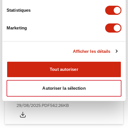
Performance Specifications
Statistiques
Marketing
Documents et fichiers
Afficher les détails
Catalogues Et Brochures
Fiche Technique
Manuels
Certi
Tout autoriser
EB3L Relay Barriers / EB3P Pilot Lights\, Illuminat
Autoriser la sélection
ed Pushbuttons\, Illuminated Selector Switches\, B
uzzers
29/08/2025
.PDF
562.26KB