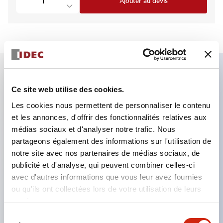
Ajouter au devis
Caractéristiques clés
Ce site web utilise des cookies.
Les cookies nous permettent de personnaliser le contenu
2 contacts 2NF, verrouillage électromagnétique
et les annonces, d'offrir des fonctionnalités relatives aux
Le plus petit du secteur avec une force de
médias sociaux et d'analyser notre trafic. Nous
partageons également des informations sur l'utilisation de
verrouillage de 5000N
notre site avec nos partenaires de médias sociaux, de
Bornier à ressort empêchant le desserrage des fils
publicité et d'analyse, qui peuvent combiner celles-ci
Consommation électromagnétique économe en
avec d'autres informations que vous leur avez fournies
énergie de 200mA
ou qu'ils ont collectées lors de votre utilisation de leurs
services.
Modèles avec verrouillage électromagnétique et
Sélection
verrouillage à ressort disponibles