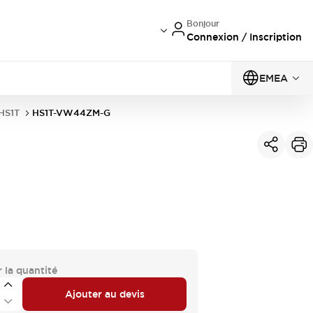
Bonjour
Connexion / Inscription
EMEA
 HS1T
HS1T-VW44ZM-G
 la quantité
Ajouter au devis