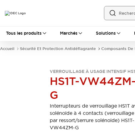
Tous les produits
Tous les produits
Marchés
Solutions
Automatisation
Automate Programmable Industriel (PLC)
Accueil
Sécurité Et Protection Antidéflagrante
Composants De S
Équipements Ethernet industriels
Interfaces Opérateur
Tout explorer
Composants industriels
VERROUILLAGE À USAGE INTENSIF HS
Alimentations électriques
HS1T-VW44ZM
Dispositifs de connexion
Dispositifs de protection de circuit
G
Éclairage LED
Relais et Minuteurs
Tout explorer
Interrupteurs de verrouillage HS1T 
Détection
solénoïde à 4 contacts (verrouillage
Capteurs
Auto-identification
Tout explorer
par ressort/serrure solénoïde) HS1T-
Interrupteurs et voyants
VW44ZM-G
Interrupteurs et boutons-poussoirs