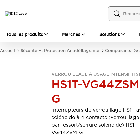
Tous les produits
Tous les produits
Marchés
Solutions
Automatisation
Automate Programmable Industriel (PLC)
Accueil
Sécurité Et Protection Antidéflagrante
Composants De S
Équipements Ethernet industriels
Interfaces Opérateur
Tout explorer
Composants industriels
VERROUILLAGE À USAGE INTENSIF HS
Alimentations électriques
HS1T-VG44ZSM
Dispositifs de connexion
Dispositifs de protection de circuit
G
Éclairage LED
Relais et Minuteurs
Tout explorer
Interrupteurs de verrouillage HS1T 
Détection
solénoïde à 4 contacts (verrouillage
Capteurs
Auto-identification
Tout explorer
par ressort/serrure solénoïde) HS1T-
Interrupteurs et voyants
VG44ZSM-G
Interrupteurs et boutons-poussoirs