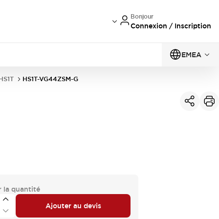
Bonjour
Connexion / Inscription
EMEA
 HS1T
HS1T-VG44ZSM-G
 la quantité
Ajouter au devis