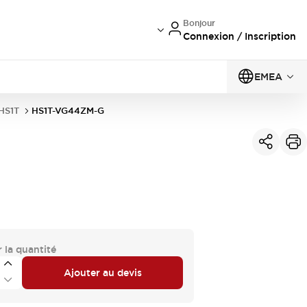
Bonjour
Connexion / Inscription
EMEA
 HS1T
HS1T-VG44ZM-G
 la quantité
Ajouter au devis