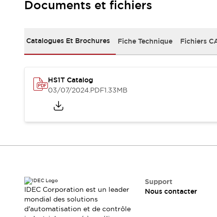
Sécurité Collaborative (Safety 2.0)
Documents et fichiers
Lois et normes relatives à la sécurité
Cours sur l'équipement de sécurité
Tout explorer
Catalogues Et Brochures
Fiche Technique
Fichiers C
Tout explorer
Ressources
Fichiers CAO
HS1T Catalog
Produits conformes aux normes
03/07/2024
.PDF
1.33MB
Documentation
Webinaires
Presse
Vidéothèque
Téléchargements et Mises à jour
Conformité
Rapports de vulnérabilité
Outils de sélection
Quoi de neuf
Blog
Support
Événements / Séminaires
IDEC Corporation est un leader
Nous contacter
Support
mondial des solutions
d'automatisation et de contrôle
Nous contacter