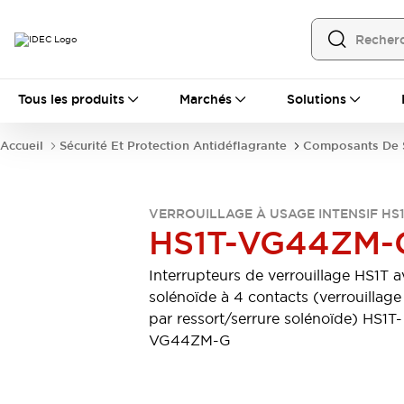
Tous les produits
Tous les produits
Marchés
Solutions
Automatisation
Automate Programmable Industriel (PLC)
Accueil
Sécurité Et Protection Antidéflagrante
Composants De S
Équipements Ethernet industriels
Interfaces Opérateur
Tout explorer
Composants industriels
VERROUILLAGE À USAGE INTENSIF HS
Alimentations électriques
HS1T-VG44ZM-
Dispositifs de connexion
Dispositifs de protection de circuit
Interrupteurs de verrouillage HS1T 
Éclairage LED
Relais et Minuteurs
solénoïde à 4 contacts (verrouillage
Tout explorer
par ressort/serrure solénoïde) HS1T-
Détection
VG44ZM-G
Capteurs
Auto-identification
Tout explorer
Interrupteurs et voyants
Interrupteurs et boutons-poussoirs