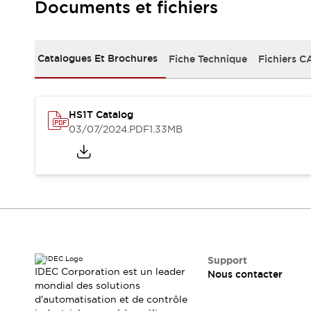
Sécurité Collaborative (Safety 2.0)
Documents et fichiers
Lois et normes relatives à la sécurité
Cours sur l'équipement de sécurité
Tout explorer
Catalogues Et Brochures
Fiche Technique
Fichiers C
Tout explorer
Ressources
Fichiers CAO
HS1T Catalog
Produits conformes aux normes
03/07/2024
.PDF
1.33MB
Documentation
Webinaires
Presse
Vidéothèque
Téléchargements et Mises à jour
Conformité
Rapports de vulnérabilité
Outils de sélection
Quoi de neuf
Blog
Support
Événements / Séminaires
IDEC Corporation est un leader
Nous contacter
Support
mondial des solutions
d'automatisation et de contrôle
Nous contacter