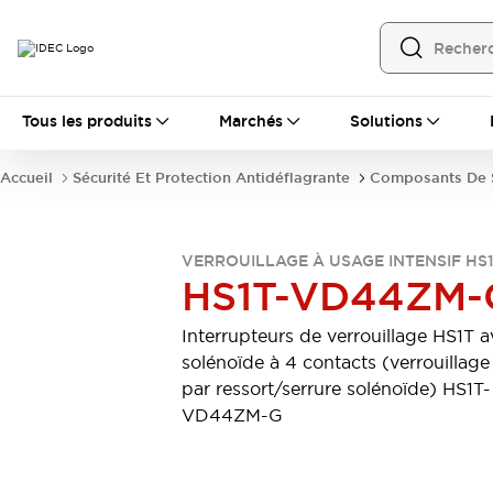
Tous les produits
Tous les produits
Marchés
Solutions
Automatisation
Automate Programmable Industriel (PLC)
Accueil
Sécurité Et Protection Antidéflagrante
Composants De S
Équipements Ethernet industriels
Interfaces Opérateur
Tout explorer
Composants industriels
VERROUILLAGE À USAGE INTENSIF HS
Alimentations électriques
HS1T-VD44ZM-
Dispositifs de connexion
Dispositifs de protection de circuit
Interrupteurs de verrouillage HS1T 
Éclairage LED
Relais et Minuteurs
solénoïde à 4 contacts (verrouillage
Tout explorer
par ressort/serrure solénoïde) HS1T-
Détection
VD44ZM-G
Capteurs
Auto-identification
Tout explorer
Interrupteurs et voyants
Interrupteurs et boutons-poussoirs