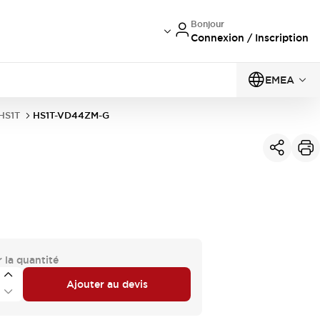
Bonjour
Connexion / Inscription
EMEA
 HS1T
HS1T-VD44ZM-G
 la quantité
Ajouter au devis