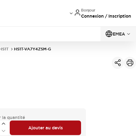
Bonjour
Connexion / Inscription
EMEA
 HS1T
HS1T-VA7Y4ZSM-G
 la quantité
Ajouter au devis