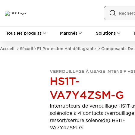
Tous les produits
Tous les produits
Marchés
Solutions
Automatisation
Automate Programmable Industriel (PLC)
Accueil
Sécurité Et Protection Antidéflagrante
Composants De S
Équipements Ethernet industriels
Interfaces Opérateur
Tout explorer
Composants industriels
VERROUILLAGE À USAGE INTENSIF HS
Alimentations électriques
HS1T-
Dispositifs de connexion
Dispositifs de protection de circuit
VA7Y4ZSM-G
Éclairage LED
Relais et Minuteurs
Tout explorer
Interrupteurs de verrouillage HS1T 
Détection
solénoïde à 4 contacts (verrouillage
Capteurs
Auto-identification
Tout explorer
ressort/serrure solénoïde) HS1T-
Interrupteurs et voyants
VA7Y4ZSM-G
Interrupteurs et boutons-poussoirs