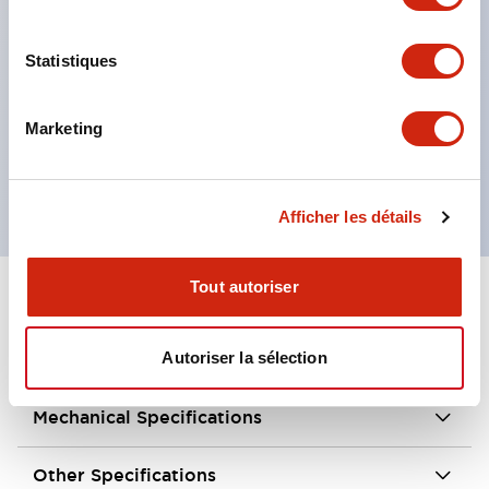
Élimination des substances nocives pour réduire
l’impact environnemental (conforme à la directive
Statistiques
RoHS).
Structure à double isolation ne nécessitant pas de
Marketing
mise à la terre.
Dimensions extérieures : 35 × 40 × 146 mm.
Afficher les détails
Tout autoriser
+
Spécifications
Tout développer
Environmental Specifications
Autoriser la sélection
Mechanical Specifications
Other Specifications