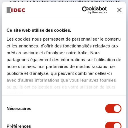
Type avec bouton de déverrouillage arrière ajouté,
utilisable pour les sorties d’urgence, avec des
accessoires adaptés pour fixation sur cadres en
aluminium, etc.
Ce site web utilise des cookies.
Contacts plaqués or adaptés aux faibles charges.
Les cookies nous permettent de personnaliser le contenu
Résistance au verrouillage supérieure à 1400 N
et les annonces, d'offrir des fonctionnalités relatives aux
médias sociaux et d'analyser notre trafic. Nous
(GS-ET-19).
partageons également des informations sur l'utilisation de
Grâce au changement de direction de montage de
notre site avec nos partenaires de médias sociaux, de
la tête de commande, 8 configurations d’insertion
publicité et d'analyse, qui peuvent combiner celles-ci
d’actionneur sont possibles, permettant une
avec d'autres informations que vous leur avez fournies
ou qu'ils ont collectées lors de votre utilisation de leurs
installation flexible.
services.
L’orifice d’insertion de l’actionneur est en métal,
Sélection
renforçant la solidité de la tête.
Nécessaires
du
Actionneur équipé d’un coussinet en caoutchouc
consentement
pour atténuer les chocs lors de l’insertion.
Préférences