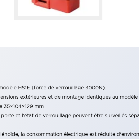
modèle HS1E (force de verrouillage 3000N).
imensions extérieures et de montage identiques au modèle
 de 35×104×129 mm.
porte et l'état de verrouillage peuvent être surveillés sé
solénoïde, la consommation électrique est réduite d'enviro