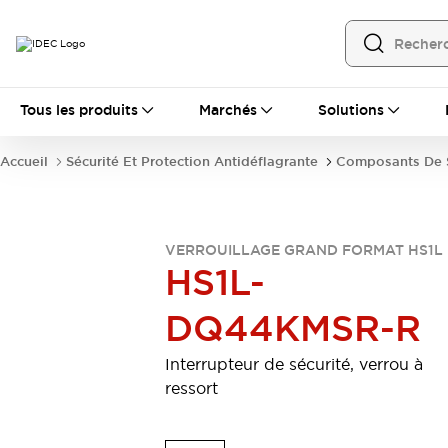
Tous les produits
Tous les produits
Marchés
Solutions
Automatisation
Automate Programmable Industriel (PLC)
Accueil
Sécurité Et Protection Antidéflagrante
Composants De S
Équipements Ethernet industriels
Interfaces Opérateur
Tout explorer
Composants industriels
Alimentations électriques
VERROUILLAGE GRAND FORMAT HS1L
Dispositifs de connexion
HS1L-
Dispositifs de protection de circuit
DQ44KMSR-R
Éclairage LED
Relais et Minuteurs
Tout explorer
Détection
Interrupteur de sécurité, verrou à
Capteurs
Auto-identification
Tout explorer
ressort
Interrupteurs et voyants
Interrupteurs et boutons-poussoirs