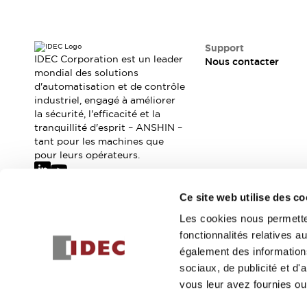
Où acheter
Distributeurs en ligne
Support
IDEC Corporation est un leader
Nous contacter
mondial des solutions
d'automatisation et de contrôle
industriel, engagé à améliorer
la sécurité, l'efficacité et la
tranquillité d'esprit – ANSHIN –
tant pour les machines que
pour leurs opérateurs.
Ce site web utilise des co
Abonnez-vous à notre newsletter
Les cookies nous permetten
fonctionnalités relatives 
Inscrivez-vou
également des informations
sociaux, de publicité et d
vous leur avez fournies ou 