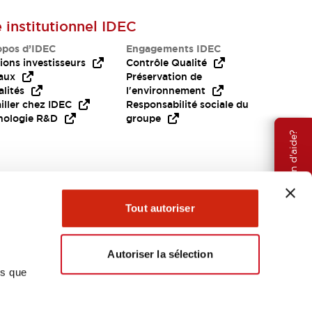
e institutionnel IDEC
opos d’IDEC
Engagements IDEC
ions investisseurs
Contrôle Qualité
aux
Préservation de
lités
l'environnement
iller chez IDEC
Responsabilité sociale du
nologie R&D
groupe
Besoin d'aide?
Tout autoriser
Autoriser la sélection
ns que