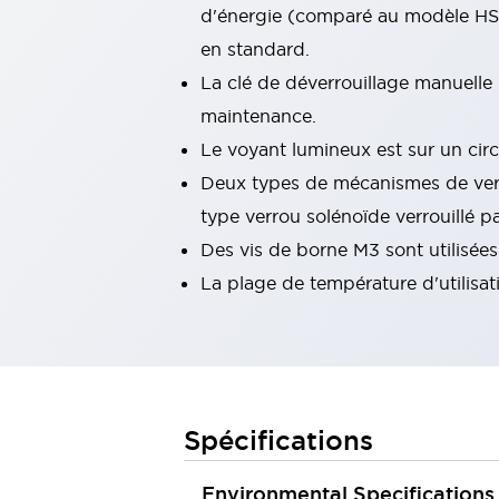
d'énergie (comparé au modèle HS1E
Tout explorer
Robotique
en standard.
Capteurs de sécurité pour robots
La clé de déverrouillage manuelle
Interrupteurs de sécurité pour robots
Tout explorer
maintenance.
Semi-conducteurs
Le voyant lumineux est sur un circ
Équipements compacts
Lecteur de codes
Pour une traçabilité facile
Deux types de mécanismes de verrou
Remplacement facile des interrupteurs
type verrou solénoïde verrouillé pa
Systèmes de traçabilité
Des vis de borne M3 sont utilisées
Tableaux électriques conformes aux normes américaines
La plage de température d'utilisat
Tout explorer
Tout explorer
Solutions
AGVs/AMRs
Ergonomie et Sécurité
IIoT
Solutions sans panneau
Authentication RFID
Spécifications
Solutions de sécurité
Concept de sécurité IDEC
Environmental Specifications