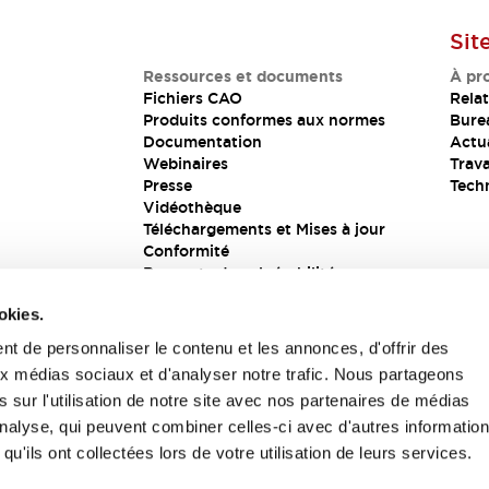
Sit
Ressources et documents
À pr
Fichiers CAO
Relat
Produits conformes aux normes
Bure
Documentation
Actua
Webinaires
Trava
Presse
Tech
Vidéothèque
Téléchargements et Mises à jour
Conformité
Rapports de vulnérabilité
Solution de sécurité
okies.
t de personnaliser le contenu et les annonces, d'offrir des
aux médias sociaux et d'analyser notre trafic. Nous partageons
s
 sur l'utilisation de notre site avec nos partenaires de médias
'analyse, qui peuvent combiner celles-ci avec d'autres informatio
qu'ils ont collectées lors de votre utilisation de leurs services.