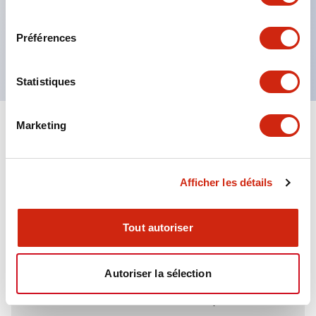
directions.
consentement
Le corps est en aluminium moulé sous pression
Préférences
robuste, avec une protection IP67.
Statistiques
Marketing
+
Spécifications
Tout développer
Environmental Specifications
Afficher les détails
Tout autoriser
Documents et fichiers
Autoriser la sélection
Catalogues Et Brochures
Fiche Technique
Fichiers CAO