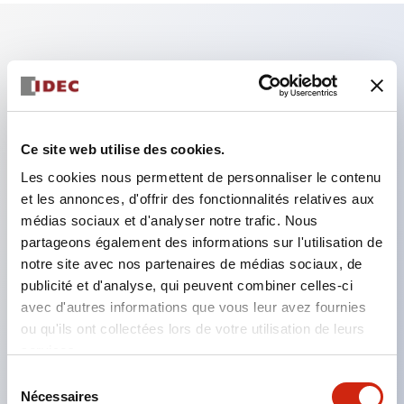
Caractéristiques clés
Assurez-vous de verrouiller la porte/la clé pendant
le fonctionnement de la machine.
Ce site web utilise des cookies.
Le retrait de la clé déverrouille la porte tout en
Les cookies nous permettent de personnaliser le contenu
maintenant l'état de coupure des circuits de
et les annonces, d'offrir des fonctionnalités relatives aux
médias sociaux et d'analyser notre trafic. Nous
charge et de commande.
partageons également des informations sur l'utilisation de
Idéal comme clé portable pour les zones
notre site avec nos partenaires de médias sociaux, de
dangereuses.
publicité et d'analyse, qui peuvent combiner celles-ci
Sélection possible du numéro de clé (10 types),
avec d'autres informations que vous leur avez fournies
ou qu'ils ont collectées lors de votre utilisation de leurs
permettant d'éviter la compatibilité entre
services.
équipements proches.
Sélection
L'insertion de l'actionneur est possible dans deux
Nécessaires
du