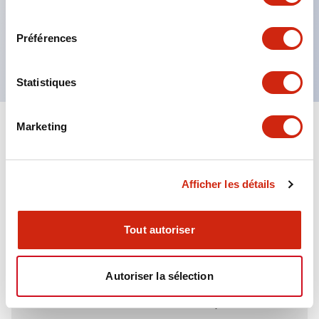
directions.
consentement
Le corps est en aluminium moulé sous pression
Préférences
robuste, avec une protection IP67.
Statistiques
Marketing
+
Spécifications
Tout développer
Environmental Specifications
Afficher les détails
Tout autoriser
Documents et fichiers
Autoriser la sélection
Catalogues Et Brochures
Fiche Technique
Fichiers CAO