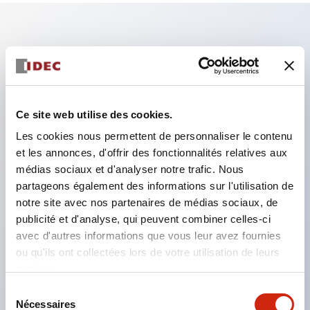
Caractéristiques clés
Assurez-vous de verrouiller la porte/la clé pendant
le fonctionnement de la machine.
Ce site web utilise des cookies.
Le retrait de la clé déverrouille la porte tout en
Les cookies nous permettent de personnaliser le contenu
maintenant l'état de coupure des circuits de
et les annonces, d'offrir des fonctionnalités relatives aux
médias sociaux et d'analyser notre trafic. Nous
charge et de commande.
partageons également des informations sur l'utilisation de
Idéal comme clé portable pour les zones
notre site avec nos partenaires de médias sociaux, de
dangereuses.
publicité et d'analyse, qui peuvent combiner celles-ci
Sélection possible du numéro de clé (10 types),
avec d'autres informations que vous leur avez fournies
ou qu'ils ont collectées lors de votre utilisation de leurs
permettant d'éviter la compatibilité entre
services.
équipements proches.
Sélection
L'insertion de l'actionneur est possible dans deux
Nécessaires
du