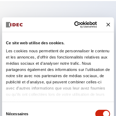
Caractéristiques clés
Assurez-vous de verrouiller la porte/la clé pendant
le fonctionnement de la machine.
Ce site web utilise des cookies.
Le retrait de la clé déverrouille la porte tout en
Les cookies nous permettent de personnaliser le contenu
maintenant l'état de coupure des circuits de
et les annonces, d'offrir des fonctionnalités relatives aux
médias sociaux et d'analyser notre trafic. Nous
charge et de commande.
partageons également des informations sur l'utilisation de
Idéal comme clé portable pour les zones
notre site avec nos partenaires de médias sociaux, de
dangereuses.
publicité et d'analyse, qui peuvent combiner celles-ci
Sélection possible du numéro de clé (10 types),
avec d'autres informations que vous leur avez fournies
ou qu'ils ont collectées lors de votre utilisation de leurs
permettant d'éviter la compatibilité entre
services.
équipements proches.
Sélection
L'insertion de l'actionneur est possible dans deux
Nécessaires
du