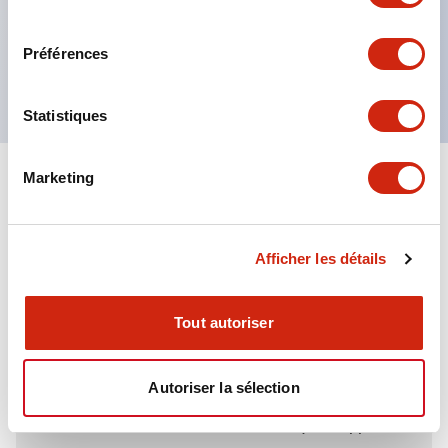
directions.
consentement
Le corps est en aluminium moulé sous pression
Préférences
robuste, avec une protection IP67.
Statistiques
Marketing
+
Spécifications
Tout développer
Environmental Specifications
Afficher les détails
Tout autoriser
Documents et fichiers
Autoriser la sélection
Catalogues Et Brochures
Fiche Technique
Approbations 