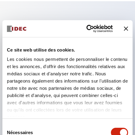
Caractéristiques clés
Assurez-vous de verrouiller la porte/la clé pendant
le fonctionnement de la machine.
Ce site web utilise des cookies.
Le retrait de la clé déverrouille la porte tout en
Les cookies nous permettent de personnaliser le contenu
maintenant l'état de coupure des circuits de
et les annonces, d'offrir des fonctionnalités relatives aux
médias sociaux et d'analyser notre trafic. Nous
charge et de commande.
partageons également des informations sur l'utilisation de
Idéal comme clé portable pour les zones
notre site avec nos partenaires de médias sociaux, de
dangereuses.
publicité et d'analyse, qui peuvent combiner celles-ci
Sélection possible du numéro de clé (10 types),
avec d'autres informations que vous leur avez fournies
ou qu'ils ont collectées lors de votre utilisation de leurs
permettant d'éviter la compatibilité entre
services.
équipements proches.
Sélection
L'insertion de l'actionneur est possible dans deux
Nécessaires
du