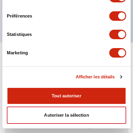
directions.
consentement
Le corps est en aluminium moulé sous pression
Préférences
robuste, avec une protection IP67.
Statistiques
Marketing
+
Spécifications
Tout développer
Environmental Specifications
Afficher les détails
Tout autoriser
Documents et fichiers
Autoriser la sélection
Catalogues Et Brochures
Fiche Technique
Fichiers CAO