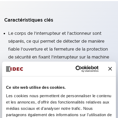
Caractéristiques clés
Le corps de l'interrupteur et l'actionneur sont
séparés, ce qui permet de détecter de manière
fiable l'ouverture et la fermeture de la protection
de sécurité en fixant l'interrupteur sur la machine
et l'actionneur sur la porte.
La partie des contacts est protégée selon la norme
IP67 (IEC 60529).
Ce site web utilise des cookies.
Le contact NC dispose d'une fonction de coupure
Les cookies nous permettent de personnaliser le contenu
directe. (IEC/EN60947-5-1)
et les annonces, d'offrir des fonctionnalités relatives aux
Avec un actionneur dédié, la désactivation est
médias sociaux et d'analyser notre trafic. Nous
empêchée. (ISO14119, EN1088), fixé sur la
partageons également des informations sur l'utilisation de