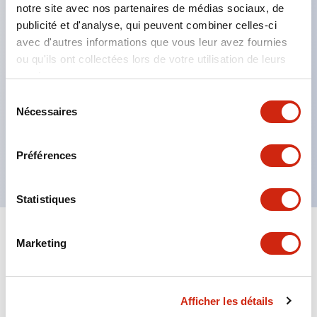
protection de sécurité, il détecte l'entrée dans la
notre site avec nos partenaires de médias sociaux, de
publicité et d'analyse, qui peuvent combiner celles-ci
zone dangereuse.
avec d'autres informations que vous leur avez fournies
L'insertion de l'actionneur est possible dans deux
ou qu'ils ont collectées lors de votre utilisation de leurs
directions. Il y a trois entrées pour conduit,
services.
permettant un câblage depuis trois directions.
Sélection
Le modèle HS1B est un type robuste en aluminium
Nécessaires
du
consentement
moulé sous pression.
Le modèle HS2B est un type en résine.
Préférences
Statistiques
+
Spécifications
Tout développer
Marketing
Environmental Specifications
Afficher les détails
Mechanical Specifications