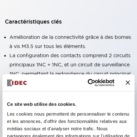
Caractéristiques clés
Amélioration de la connectivité grâce à des bornes
à vis M3.5 sur tous les éléments.
La configuration des contacts comprend 2 circuits
principaux 1NC + 1NC, et un circuit de surveillance
1NC, permettant la redondance du circuit principal
et la surveillance de verrouillage.
Une version avec verrouillage par clé pour le
contrôle d'otage, destinée à l'introduction dans de
Ce site web utilise des cookies.
grandes installations, est également disponible.
Les cookies nous permettent de personnaliser le contenu
L'actionneur est monté sur la porte de protection,
et les annonces, d'offrir des fonctionnalités relatives aux
l'interrupteur de sécurité sur la machine elle-même,
médias sociaux et d'analyser notre trafic. Nous
partageons également des informations sur l'utilisation de