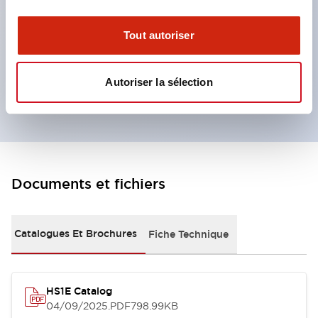
choisir parmi 10 numéros de clé, éliminant ainsi la
compatibilité dans les installations proches.
Tout autoriser
L'actionneur peut être inséré dans deux directions.
Structure à double isolation ne nécessitant pas de
Autoriser la sélection
câblage de terre.
Documents et fichiers
Catalogues Et Brochures
Fiche Technique
HS1E Catalog
04/09/2025
.PDF
798.99KB