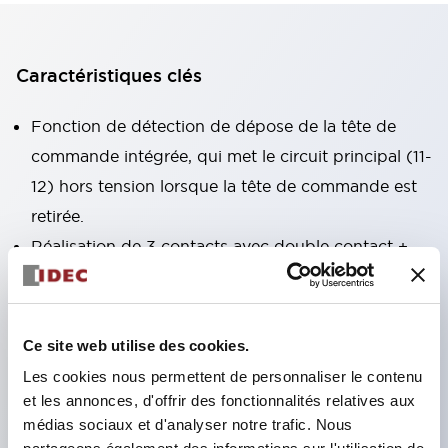
Caractéristiques clés
Fonction de détection de dépose de la tête de
commande intégrée, qui met le circuit principal (11-
12) hors tension lorsque la tête de commande est
retirée.
Réalisation de 3 contacts avec double contact +
contact de surveillance, de la même taille que le
type à 2 contacts (modèle HS5B).
Format compact pouvant être installé dans des
Ce site web utilise des cookies.
espaces restreints. (30×30×91 mm)
Les cookies nous permettent de personnaliser le contenu
L'actionneur est compatible avec les modèles
et les annonces, d'offrir des fonctionnalités relatives aux
médias sociaux et d'analyser notre trafic. Nous
HS5B/5E.