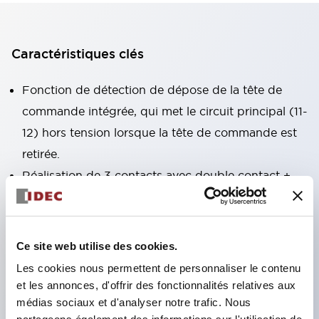
Caractéristiques clés
Fonction de détection de dépose de la tête de
commande intégrée, qui met le circuit principal (11-
12) hors tension lorsque la tête de commande est
retirée.
Réalisation de 3 contacts avec double contact +
contact de surveillance, de la même taille que le
type à 2 contacts (modèle HS5B).
Format compact pouvant être installé dans des
Ce site web utilise des cookies.
espaces restreints. (30×30×91 mm)
Les cookies nous permettent de personnaliser le contenu
L'actionneur est compatible avec les modèles
et les annonces, d'offrir des fonctionnalités relatives aux
médias sociaux et d'analyser notre trafic. Nous
HS5B/5E.