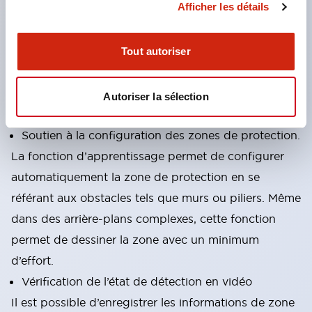
Afficher les détails
Surveillance des dispositifs de sortie externes
Compatible avec l’entrée encodeur
＜Ergonomie＞
Tout autoriser
Équipé de nombreuses fonctions facilitant la
configuration en tenant compte de l’interface
Autoriser la sélection
utilisateur et le support de la maintenance.
Soutien à la configuration des zones de protection.
La fonction d’apprentissage permet de configurer
automatiquement la zone de protection en se
référant aux obstacles tels que murs ou piliers. Même
dans des arrière-plans complexes, cette fonction
permet de dessiner la zone avec un minimum
d’effort.
Vérification de l’état de détection en vidéo
Il est possible d’enregistrer les informations de zone