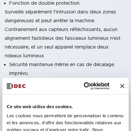
Fonction de double protection
Surveille séparément l’intrusion dans deux zones
dangereuses et peut arrêter la machine.
Contrairement aux capteurs réfléchissants, aucun
alignement fastidieux des faisceaux lumineux n’est
nécessaire, et un seul appareil remplace deux
rideaux lumineux.
Sécurité maintenue même en cas de décalage
imprévu
Grâce à la fonction de moniteur de référence, il est
possible de détecter les décalages de position ou les
changements d’état tels que l’ouverture ou la
Ce site web utilise des cookies.
fermeture des portes et d’assurer la sécurité.
Les cookies nous permettent de personnaliser le contenu
Mesures de sécurité possibles à l’entrée des pièces.
et les annonces, d'offrir des fonctionnalités relatives aux
De plus, la reprise après arrêt lors du muting est
médias sociaux et d'analyser notre trafic. Nous