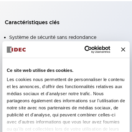
Caractéristiques clés
Système de sécurité sans redondance
À propos de l’introduction d’un système de sécurité
pour les machines à faible risque
Jusqu’à présent, il était difficile de réaliser un
Ce site web utilise des cookies.
contrôle de catégorie 2, et il n’était possible de
Les cookies nous permettent de personnaliser le contenu
contrôler les machines à faible risque qu’avec une
et les annonces, d'offrir des fonctionnalités relatives aux
redondance (catégorie 3).Cependant, avec le
médias sociaux et d'analyser notre trafic. Nous
module relais de sécurité HR5S, il est facile de
partageons également des informations sur l'utilisation de
réaliser une configuration de catégorie 2, ce qui
notre site avec nos partenaires de médias sociaux, de
publicité et d'analyse, qui peuvent combiner celles-ci
permet de réduire les coûts d’introduction et le
avec d'autres informations que vous leur avez fournies
temps de travail.
ou qu'ils ont collectées lors de votre utilisation de leurs