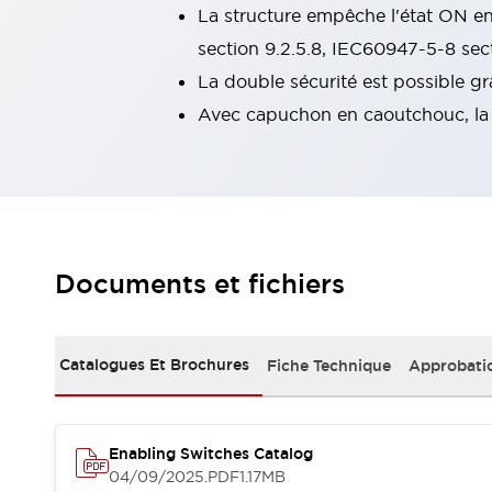
La structure empêche l'état ON en
Tout explorer
Robotique
section 9.2.5.8, IEC60947-5-8 sect
Capteurs de sécurité pour robots
La double sécurité est possible grâ
Interrupteurs de sécurité pour robots
Tout explorer
Avec capuchon en caoutchouc, la s
Semi-conducteurs
Équipements compacts
Lecteur de codes
Pour une traçabilité facile
Remplacement facile des interrupteurs
Systèmes de traçabilité
Tableaux électriques conformes aux normes américaines
Documents et fichiers
Tout explorer
Tout explorer
Solutions
AGVs/AMRs
Ergonomie et Sécurité
Catalogues Et Brochures
Fiche Technique
Approbati
IIoT
Solutions sans panneau
Authentication RFID
Solutions de sécurité
Enabling Switches Catalog
Concept de sécurité IDEC
04/09/2025
.PDF
1.17MB