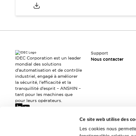
Sécurité Collaborative (Safety 2.0)
Lois et normes relatives à la sécurité
Cours sur l'équipement de sécurité
Tout explorer
Tout explorer
Ressources
Fichiers CAO
Produits conformes aux normes
Support
IDEC Corporation est un leader
Documentation
Webinaires
Nous contacter
mondial des solutions
Presse
Vidéothèque
d'automatisation et de contrôle
Téléchargements et Mises à jour
industriel, engagé à améliorer
Conformité
la sécurité, l'efficacité et la
Rapports de vulnérabilité
tranquillité d'esprit – ANSHIN –
tant pour les machines que
Outils de sélection
pour leurs opérateurs.
Quoi de neuf
Blog
Événements / Séminaires
Ce site web utilise des co
Abonnez-vous à notre newsletter
Support
Les cookies nous permetten
Nous contacter
fonctionnalités relatives 