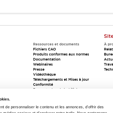
Sit
Ressources et documents
À pr
Fichiers CAO
Relat
Produits conformes aux normes
Bure
Documentation
Actua
Webinaires
Trava
Presse
Tech
Vidéothèque
Téléchargements et Mises à jour
Conformité
Rapports de vulnérabilité
Solution de sécurité
okies.
t de personnaliser le contenu et les annonces, d'offrir des
aux médias sociaux et d'analyser notre trafic. Nous partageons