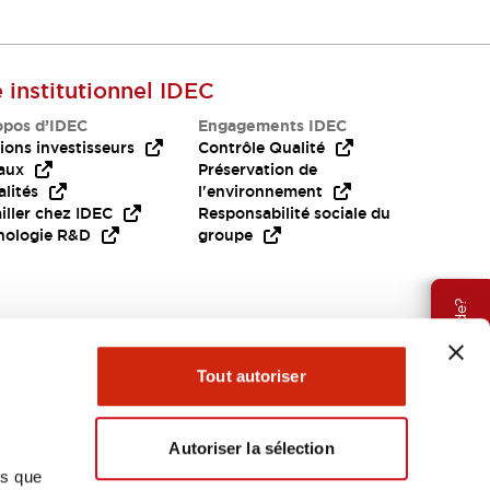
e institutionnel IDEC
opos d’IDEC
Engagements IDEC
ions investisseurs
Contrôle Qualité
aux
Préservation de
lités
l'environnement
iller chez IDEC
Responsabilité sociale du
nologie R&D
groupe
Besoin d'aide?
Tout autoriser
Autoriser la sélection
ns que