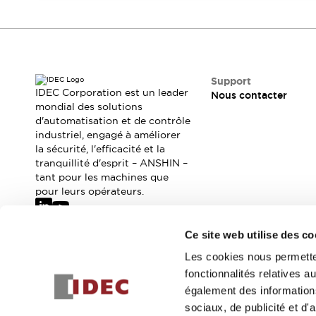
Sécurité Collaborative (Safety 2.0)
Lois et normes relatives à la sécurité
Cours sur l'équipement de sécurité
Tout explorer
Tout explorer
Support
Ressources
IDEC Corporation est un leader
Nous contacter
Fichiers CAO
mondial des solutions
Produits conformes aux normes
d'automatisation et de contrôle
industriel, engagé à améliorer
Documentation
Webinaires
la sécurité, l'efficacité et la
Presse
Vidéothèque
tranquillité d'esprit – ANSHIN –
Téléchargements et Mises à jour
tant pour les machines que
Conformité
pour leurs opérateurs.
Rapports de vulnérabilité
Outils de sélection
Ce site web utilise des co
Quoi de neuf
Abonnez-vous à notre newsletter
Blog
Les cookies nous permetten
Événements / Séminaires
fonctionnalités relatives 
Inscrivez-vou
Support
également des informations
Nous contacter
sociaux, de publicité et d