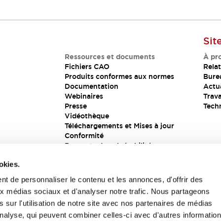
Sit
Ressources et documents
À pr
Fichiers CAO
Relat
Produits conformes aux normes
Bure
Documentation
Actua
Webinaires
Trava
Presse
Tech
Vidéothèque
Téléchargements et Mises à jour
Conformité
Rapports de vulnérabilité
Solution de sécurité
okies.
t de personnaliser le contenu et les annonces, d'offrir des
aux médias sociaux et d'analyser notre trafic. Nous partageons
s
 sur l'utilisation de notre site avec nos partenaires de médias
'analyse, qui peuvent combiner celles-ci avec d'autres informatio