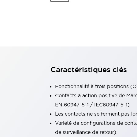
Voyants et buzzers
Tout explorer
Sécurité et protection antidéflagrante
Composants de sécurité
Dispositifs antidéflagrants
Tout explorer
Solutions de Mobilité
Assistance motorisée
Automatisation mobile
Tout explorer
Marchés
AGV/AMR
Caractéristiques clés
Mises à jour d’écrans intelligents
Mesures de sécurité simples pour les robots mobiles
Sécurité des lignes de production
Fonctionnalité à trois positions
Sécurité intelligente pour les angles morts
Tout explorer
Contacts à action positive de Marc
Machines-outils
EN 60947-5-1 / IEC60947-5-1)
Alimentation à découpage intelligente
Équipements compacts
Les contacts ne se ferment pas lor
Interrupteurs de sécurité intelligents
Variété de configurations de con
Commandes d’assentiment à 3 positions
de surveillance de retour)
Conception de machines-outils intelligentes