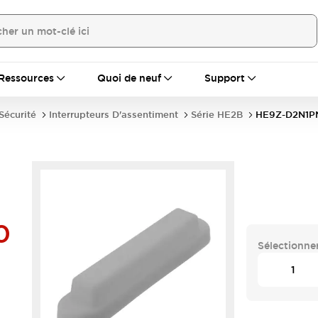
Ressources
Quoi de neuf
Support
écurité
Interrupteurs D'assentiment
Série HE2B
HE9Z-D2N1P
0
Sélectionner