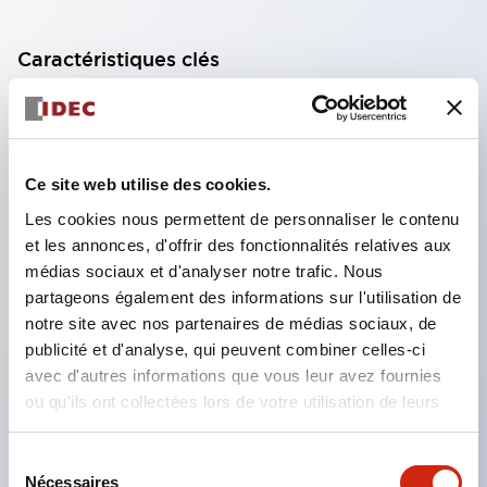
Caractéristiques clés
Fonctionnalité à trois positions (OFF-ON-OFF)
Contacts à action positive de Marche (position 2) à
Arrêt (position 3) garantissant l'absence de
Ce site web utilise des cookies.
soudure des contacts (selon EN 60947-5-1 /
Les cookies nous permettent de personnaliser le contenu
IEC60947-5-1)
et les annonces, d'offrir des fonctionnalités relatives aux
médias sociaux et d'analyser notre trafic. Nous
Les contacts ne se ferment pas lors du passage de
partageons également des informations sur l'utilisation de
Arrêt (pos. 3) à Arrêt (pos. 1) (selon IEC60204-1
notre site avec nos partenaires de médias sociaux, de
9.2.5.8)
publicité et d'analyse, qui peuvent combiner celles-ci
Variété de configurations de contacts (jusqu'à
avec d'autres informations que vous leur avez fournies
ou qu'ils ont collectées lors de votre utilisation de leurs
deux OFF-ON-OFF, deux contacts de surveillance
services.
de pression et deux contacts de surveillance de
Sélection
retour)
Nécessaires
du