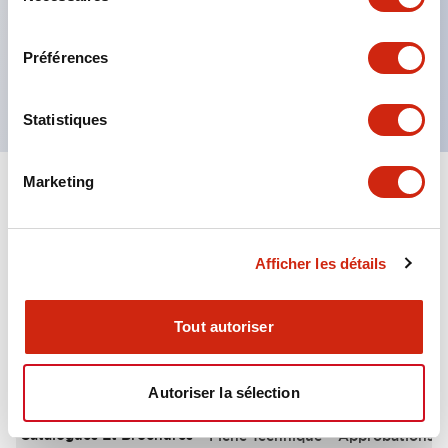
Disponible avec ou sans couverture en caoutchouc
consentement
(la couverture assure une étanchéité IP65)
Préférences
B10d (cycles) : 1.0E+05
Statistiques
Marketing
+
Spécifications
Tout développer
Environmental Specifications
Afficher les détails
Tout autoriser
Documents et fichiers
Autoriser la sélection
Catalogues Et Brochures
Fiche Technique
Approbations 