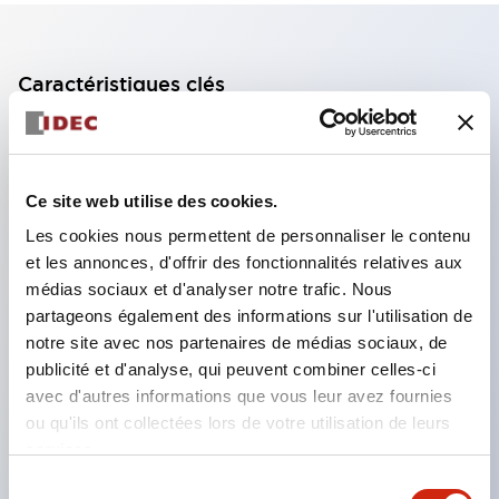
Caractéristiques clés
Fonctionnalité à trois positions (OFF-ON-OFF)
Contacts à action positive de Marche (position 2) à
Ce site web utilise des cookies.
Arrêt (position 3) garantissant l'absence de
Les cookies nous permettent de personnaliser le contenu
soudure des contacts (selon EN 60947-5-1 /
et les annonces, d'offrir des fonctionnalités relatives aux
IEC60947-5-1)
médias sociaux et d'analyser notre trafic. Nous
Les contacts ne se ferment pas lors du passage de
partageons également des informations sur l'utilisation de
Arrêt (pos. 3) à Arrêt (pos. 1) (selon IEC60204-1
notre site avec nos partenaires de médias sociaux, de
publicité et d'analyse, qui peuvent combiner celles-ci
9.2.5.8)
avec d'autres informations que vous leur avez fournies
Variété de configurations de contacts (jusqu'à
ou qu'ils ont collectées lors de votre utilisation de leurs
deux OFF-ON-OFF, deux contacts de surveillance
services.
de pression et deux contacts de surveillance de
Sélection