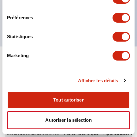
Disponible avec ou sans couverture en caoutchouc
consentement
(la couverture assure une étanchéité IP65)
Préférences
B10d (cycles) : 1.0E+05
Statistiques
Marketing
+
Spécifications
Tout développer
Environmental Specifications
Afficher les détails
Tout autoriser
Documents et fichiers
Autoriser la sélection
Catalogues Et Brochures
Fiche Technique
Approbations 