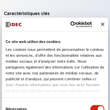
Caractéristiques clés
Fonctionnalité à trois positions (OFF-ON-OFF)
Contacts à action positive de Marche (position 2) à
Arrêt (position 3) garantissant l'absence de
Ce site web utilise des cookies.
soudure des contacts (selon EN 60947-5-1 /
Les cookies nous permettent de personnaliser le contenu
IEC60947-5-1)
et les annonces, d'offrir des fonctionnalités relatives aux
médias sociaux et d'analyser notre trafic. Nous
Les contacts ne se ferment pas lors du passage de
partageons également des informations sur l'utilisation de
Arrêt (pos. 3) à Arrêt (pos. 1) (selon IEC60204-1
notre site avec nos partenaires de médias sociaux, de
9.2.5.8)
publicité et d'analyse, qui peuvent combiner celles-ci
Variété de configurations de contacts (jusqu'à
avec d'autres informations que vous leur avez fournies
ou qu'ils ont collectées lors de votre utilisation de leurs
deux OFF-ON-OFF, deux contacts de surveillance
services.
de pression et deux contacts de surveillance de
Sélection
retour)
Nécessaires
du