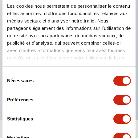
Les cookies nous permettent de personnaliser le contenu
et les annonces, d'offrir des fonctionnalités relatives aux
Caractéristiques clés
médias sociaux et d'analyser notre trafic. Nous
partageons également des informations sur l'utilisation de
Intègre une logique de contrôle de sécurité
notre site avec nos partenaires de médias sociaux, de
certifiée conforme à 24 normes internationales de
publicité et d'analyse, qui peuvent combiner celles-ci
avec d'autres informations que vous leur avez fournies
sécurité
ou qu'ils ont collectées lors de votre utilisation de leurs
Logiques classiques immédiatement utilisables
services.
telles que le contrôle d'arrêt partiel et le
Sélection
changement de mode
Nécessaires
du
Entrée universelle pouvant connecter des contacts
consentement
et des capteurs
Préférences
Statistiques
Marketing