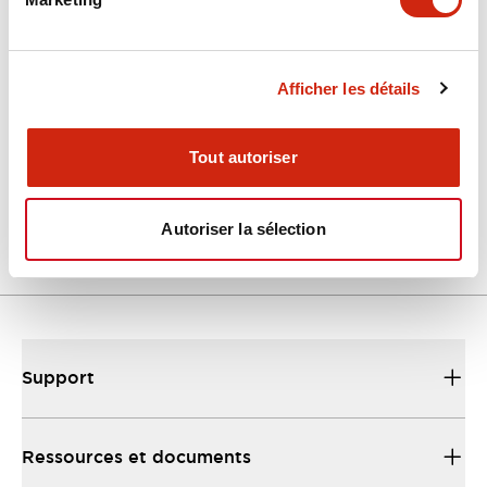
Documents et fichiers
Catalogues Et Brochures
Fiche Technique
Manuels
Fich
Afficher les détails
Tout autoriser
FS1B_EU
07/04/2025
.PDF
14.87MB
Autoriser la sélection
Support
Ressources et documents