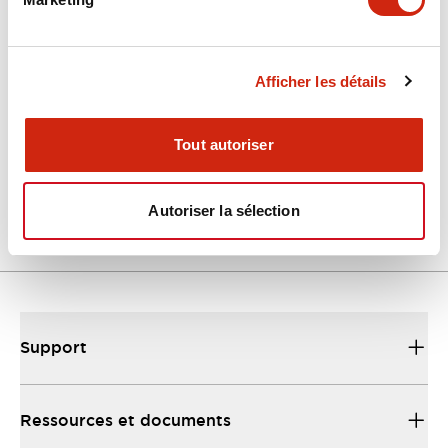
Documents et fichiers
Catalogues Et Brochures
Fiche Technique
Manuels
Fich
Afficher les détails
Tout autoriser
FS1B_EU
07/04/2025
.PDF
14.87MB
Autoriser la sélection
Support
Ressources et documents