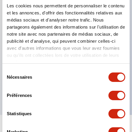
Les cookies nous permettent de personnaliser le contenu
et les annonces, d'offrir des fonctionnalités relatives aux
Caractéristiques clés
médias sociaux et d'analyser notre trafic. Nous
partageons également des informations sur l'utilisation de
Intègre une logique de contrôle de sécurité
notre site avec nos partenaires de médias sociaux, de
certifiée conforme à 24 normes internationales de
publicité et d'analyse, qui peuvent combiner celles-ci
avec d'autres informations que vous leur avez fournies
sécurité
ou qu'ils ont collectées lors de votre utilisation de leurs
Logiques classiques immédiatement utilisables
services.
telles que le contrôle d'arrêt partiel et le
Sélection
changement de mode
Nécessaires
du
Entrée universelle pouvant connecter des contacts
consentement
et des capteurs
Préférences
Statistiques
Marketing