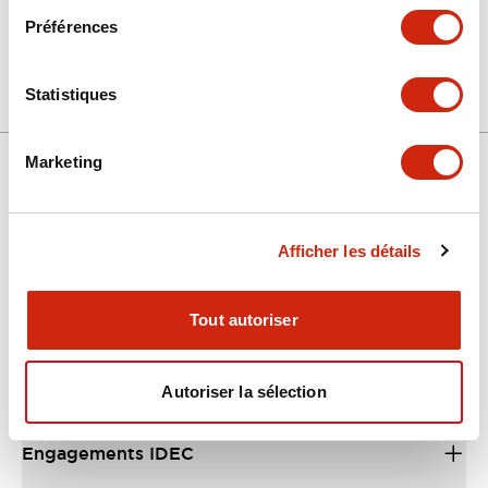
+
Spécifications
Tout développer
Préférences
Mechanical Specifications
Statistiques
Marketing
Support
Afficher les détails
Ressources et documents
Tout autoriser
À propos d’IDEC
Autoriser la sélection
Engagements IDEC