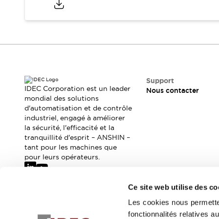
Sécurité Collaborative (Safety 2.0)
Lois et normes relatives à la sécurité
Cours sur l'équipement de sécurité
Tout explorer
Tout explorer
Ressources
Fichiers CAO
Support
Produits conformes aux normes
IDEC Corporation est un leader
Nous contacter
Documentation
Webinaires
mondial des solutions
Presse
Vidéothèque
d'automatisation et de contrôle
industriel, engagé à améliorer
Téléchargements et Mises à jour
la sécurité, l'efficacité et la
Conformité
tranquillité d'esprit – ANSHIN –
Rapports de vulnérabilité
tant pour les machines que
Outils de sélection
pour leurs opérateurs.
Quoi de neuf
Blog
Ce site web utilise des co
Événements / Séminaires
Abonnez-vous à notre newsletter
Support
Les cookies nous permetten
Nous contacter
fonctionnalités relatives 
Inscrivez-vou