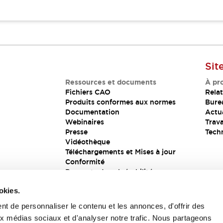
Sit
Ressources et documents
À pr
Fichiers CAO
Relat
Produits conformes aux normes
Bure
Documentation
Actua
Webinaires
Trava
Presse
Tech
Vidéothèque
Téléchargements et Mises à jour
Conformité
Rapports de vulnérabilité
Solution de sécurité
okies.
t de personnaliser le contenu et les annonces, d'offrir des
aux médias sociaux et d'analyser notre trafic. Nous partageons
s