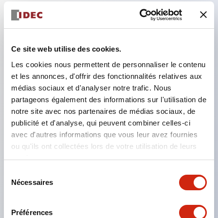
Caractéristiques clés
Ce site web utilise des cookies.
Dans le type d'éclairage à division, une structure
Les cookies nous permettent de personnaliser le contenu
permettant le changement de disposition des
et les annonces, d'offrir des fonctionnalités relatives aux
couleurs est réalisée. L'adoption d'une structure de
médias sociaux et d'analyser notre trafic. Nous
partageons également des informations sur l'utilisation de
borne SS permet de réduire le temps de travail de
notre site avec nos partenaires de médias sociaux, de
câblage, en plus de réaliser une structure intégrée
publicité et d'analyse, qui peuvent combiner celles-ci
du couvercle de la borne et du corps principal, ainsi
avec d'autres informations que vous leur avez fournies
qu'une structure empêchant la chute des vis.
ou qu'ils ont collectées lors de votre utilisation de leurs
services.
Compatible avec un film de marquage facilitant le
Sélection
travail de marquage et permettant une réponse
Nécessaires
du
immédiate aux modifications soudaines des
consentement
spécifications d'affichage. Des mesures sont prises
Préférences