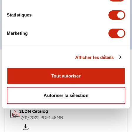
pour prévenir l'allumage incorrect (allumage
sombre) dû au courant de fuite et à la tension
Statistiques
induite. Produit certifié UL, c-UL et DEMKO.
Conforme aux normes EN.
Marketing
Afficher les détails
Documents et fichiers
Tout autoriser
Catalogues Et Brochures
Fiche Technique
Autoriser la sélection
SLDN Catalog
17/11/2022
.PDF
1.48MB