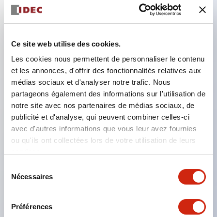
Caractéristiques clés
Ce site web utilise des cookies.
Dans le type d'éclairage à division, une structure
Les cookies nous permettent de personnaliser le contenu
permettant le changement de disposition des
et les annonces, d'offrir des fonctionnalités relatives aux
couleurs est réalisée. L'adoption d'une structure de
médias sociaux et d'analyser notre trafic. Nous
borne SS permet de réduire le temps de travail de
partageons également des informations sur l'utilisation de
notre site avec nos partenaires de médias sociaux, de
câblage, en plus de réaliser une structure intégrée
publicité et d'analyse, qui peuvent combiner celles-ci
du couvercle de la borne et du corps principal, ainsi
avec d'autres informations que vous leur avez fournies
qu'une structure empêchant la chute des vis.
ou qu'ils ont collectées lors de votre utilisation de leurs
Compatible avec un film de marquage facilitant le
services.
travail de marquage et permettant une réponse
Sélection
Nécessaires
du
immédiate aux modifications soudaines des
consentement
spécifications d'affichage. Des mesures sont prises
Préférences
pour prévenir l'allumage incorrect (allumage