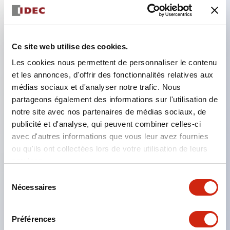
Caractéristiques clés
Ce site web utilise des cookies.
Dans le type d'éclairage à division, une structure
Les cookies nous permettent de personnaliser le contenu
permettant le changement de disposition des
et les annonces, d'offrir des fonctionnalités relatives aux
couleurs est réalisée. L'adoption d'une structure de
médias sociaux et d'analyser notre trafic. Nous
borne SS permet de réduire le temps de travail de
partageons également des informations sur l'utilisation de
notre site avec nos partenaires de médias sociaux, de
câblage, en plus de réaliser une structure intégrée
publicité et d'analyse, qui peuvent combiner celles-ci
du couvercle de la borne et du corps principal, ainsi
avec d'autres informations que vous leur avez fournies
qu'une structure empêchant la chute des vis.
ou qu'ils ont collectées lors de votre utilisation de leurs
Compatible avec un film de marquage facilitant le
services.
travail de marquage et permettant une réponse
Sélection
Nécessaires
du
immédiate aux modifications soudaines des
consentement
spécifications d'affichage. Des mesures sont prises
Préférences
pour prévenir l'allumage incorrect (allumage