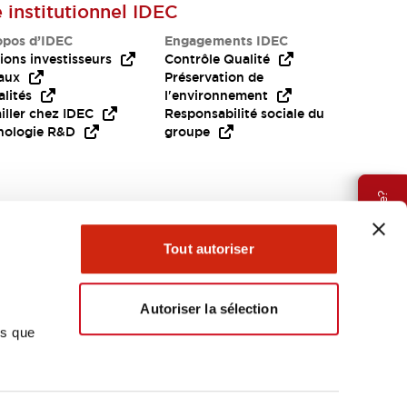
e institutionnel IDEC
opos d’IDEC
Engagements IDEC
ions investisseurs
Contrôle Qualité
aux
Préservation de
lités
l'environnement
iller chez IDEC
Responsabilité sociale du
nologie R&D
groupe
Besoin d'aide?
Tout autoriser
Autoriser la sélection
ns que
EMEA