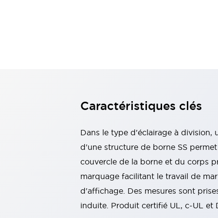
Voyants et buzzers
Tout explorer
Sécurité et protection antidéflagrante
Composants de sécurité
Dispositifs antidéflagrants
Tout explorer
Solutions de Mobilité
Assistance motorisée
Automatisation mobile
Tout explorer
Marchés
AGV/AMR
Caractéristiques clés
Mises à jour d’écrans intelligents
Mesures de sécurité simples pour les robots mobiles
Dans le type d'éclairage à division,
Sécurité des lignes de production
Sécurité intelligente pour les angles morts
Tout explorer
d'une structure de borne SS permet d
Machines-outils
couvercle de la borne et du corps pr
Alimentation à découpage intelligente
marquage facilitant le travail de m
Équipements compacts
d'affichage. Des mesures sont prises
Interrupteurs de sécurité intelligents
Commandes d’assentiment à 3 positions
induite. Produit certifié UL, c-UL
Conception de machines-outils intelligentes