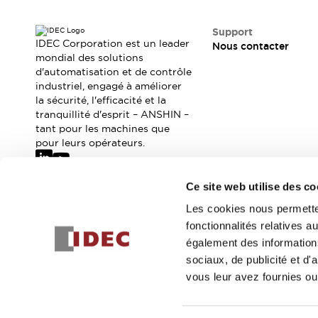
Sécurité Collaborative (Safety 2.0)
Lois et normes relatives à la sécurité
Support
Cours sur l'équipement de sécurité
IDEC Corporation est un leader
Nous contacter
Tout explorer
mondial des solutions
Tout explorer
d'automatisation et de contrôle
industriel, engagé à améliorer
Ressources
la sécurité, l'efficacité et la
Fichiers CAO
tranquillité d'esprit – ANSHIN –
Produits conformes aux normes
tant pour les machines que
Documentation
Webinaires
pour leurs opérateurs.
Presse
Vidéothèque
Téléchargements et Mises à jour
Ce site web utilise des co
Conformité
Abonnez-vous à notre newsletter
Rapports de vulnérabilité
Les cookies nous permetten
Outils de sélection
fonctionnalités relatives 
Inscrivez-vou
Quoi de neuf
également des informations
Blog
sociaux, de publicité et d
Événements / Séminaires
vous leur avez fournies ou 
Support
© 2026 IDEC Corporation
Politique de confidentialité
Cond
Nous contacter