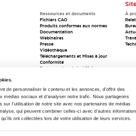
Sit
Ressources et documents
À pr
Fichiers CAO
Relat
Produits conformes aux normes
Bure
Documentation
Actua
Webinaires
Trava
Presse
Tech
Vidéothèque
Téléchargements et Mises à jour
Conformité
Rapports de vulnérabilité
Solution de sécurité
okies.
t de personnaliser le contenu et les annonces, d'offrir des
aux médias sociaux et d'analyser notre trafic. Nous partageons
s
 sur l'utilisation de notre site avec nos partenaires de médias
'analyse, qui peuvent combiner celles-ci avec d'autres informatio
qu'ils ont collectées lors de votre utilisation de leurs services.
itions générales