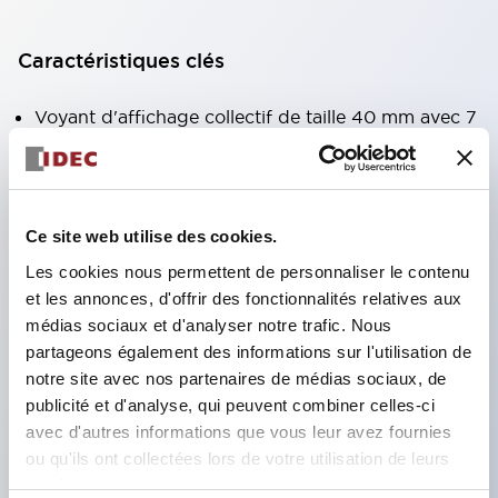
Caractéristiques clés
Voyant d'affichage collectif de taille 40 mm avec 7
types de surfaces lumineuses au choix.
Équipé d'une fenêtre variable pour une meilleure
visibilité même en hauteur. (Sauf types C, L, G)
Ce site web utilise des cookies.
Utilisation de LED super lumineuses à émission de
Les cookies nous permettent de personnaliser le contenu
surface ultra-haute intensité.
et les annonces, d'offrir des fonctionnalités relatives aux
Réduction du temps de câblage grâce à la
médias sociaux et d'analyser notre trafic. Nous
structure à bornes SS, intégration du couvercle de
partageons également des informations sur l'utilisation de
notre site avec nos partenaires de médias sociaux, de
borne et du corps, et structure anti-chute des vis.
publicité et d'analyse, qui peuvent combiner celles-ci
Adoption d'un support de liaison avec couvercle,
avec d'autres informations que vous leur avez fournies
éliminant le besoin d'un couvercle de protection
ou qu'ils ont collectées lors de votre utilisation de leurs
contre les chocs électriques. (Lors de l'utilisation
services.