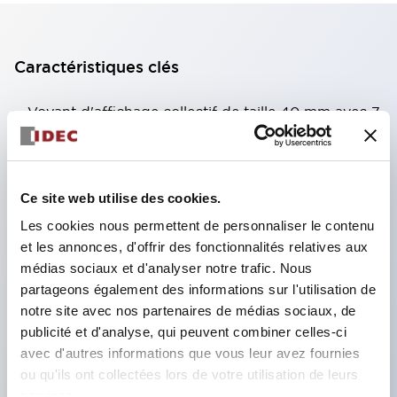
Caractéristiques clés
Voyant d'affichage collectif de taille 40 mm avec 7
types de surfaces lumineuses au choix.
Équipé d'une fenêtre variable pour une meilleure
visibilité même en hauteur. (Sauf types C, L, G)
Ce site web utilise des cookies.
Utilisation de LED super lumineuses à émission de
Les cookies nous permettent de personnaliser le contenu
surface ultra-haute intensité.
et les annonces, d'offrir des fonctionnalités relatives aux
médias sociaux et d'analyser notre trafic. Nous
Réduction du temps de câblage grâce à la
partageons également des informations sur l'utilisation de
structure à bornes SS, intégration du couvercle de
notre site avec nos partenaires de médias sociaux, de
borne et du corps, et structure anti-chute des vis.
publicité et d'analyse, qui peuvent combiner celles-ci
Adoption d'un support de liaison avec couvercle,
avec d'autres informations que vous leur avez fournies
ou qu'ils ont collectées lors de votre utilisation de leurs
éliminant le besoin d'un couvercle de protection
services.