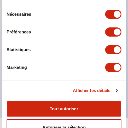
contre les chocs électriques. (Lors de l'utilisation
Sélection
combinée avec les bornes SS)
Nécessaires
du
Film nominatif compatible pour un marquage
consentement
facile et une adaptation rapide aux changements
Préférences
de spécifications d'affichage. (Uniquement type F)
Éclairage ponctuel complet pour une vérification
Statistiques
facile de l'allumage même en pleine lumière.
(Exclusif aux LED type F)
Marketing
Produit certifié UL, c-UL et TUV. Conforme aux
normes EN. ※ Pour les modalités de désignation
des produits certifiés, veuillez nous contacter
Afficher les détails
séparément.
Tout autoriser
Autoriser la sélection