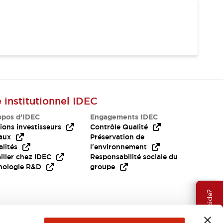
e institutionnel IDEC
opos d’IDEC
Engagements IDEC
ions investisseurs
Contrôle Qualité
aux
Préservation de
lités
l'environnement
iller chez IDEC
Responsabilité sociale du
nologie R&D
groupe
Besoin d'aide?