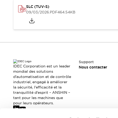
Sécurité Collaborative (Safety 2.0)
SLC (TUV-S)
Lois et normes relatives à la sécurité
09/03/2026
.PDF
464.54KB
Cours sur l'équipement de sécurité
Tout explorer
Tout explorer
Ressources
Fichiers CAO
Produits conformes aux normes
Documentation
Webinaires
Presse
Vidéothèque
Support
Téléchargements et Mises à jour
IDEC Corporation est un leader
Nous contacter
Conformité
mondial des solutions
Rapports de vulnérabilité
d'automatisation et de contrôle
industriel, engagé à améliorer
Outils de sélection
la sécurité, l'efficacité et la
Quoi de neuf
tranquillité d'esprit – ANSHIN –
Blog
tant pour les machines que
Événements / Séminaires
pour leurs opérateurs.
Support
Nous contacter