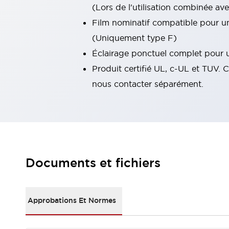
(Lors de l'utilisation combinée av
Tout explorer
Robotique
Film nominatif compatible pour un
Capteurs de sécurité pour robots
(Uniquement type F)
Interrupteurs de sécurité pour robots
Tout explorer
Éclairage ponctuel complet pour u
Semi-conducteurs
Produit certifié UL, c-UL et TUV. 
Équipements compacts
Lecteur de codes
Pour une traçabilité facile
nous contacter séparément.
Remplacement facile des interrupteurs
Systèmes de traçabilité
Tableaux électriques conformes aux normes américaines
Tout explorer
Tout explorer
Solutions
Documents et fichiers
AGVs/AMRs
Ergonomie et Sécurité
IIoT
Solutions sans panneau
Authentication RFID
Approbations Et Normes
Solutions de sécurité
Concept de sécurité IDEC