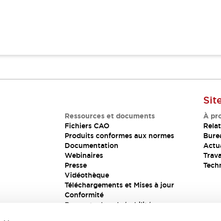
Sit
Ressources et documents
À pr
Fichiers CAO
Relat
Produits conformes aux normes
Bure
Documentation
Actua
Webinaires
Trava
Presse
Tech
Vidéothèque
Téléchargements et Mises à jour
Conformité
Rapports de vulnérabilité
Solution de sécurité