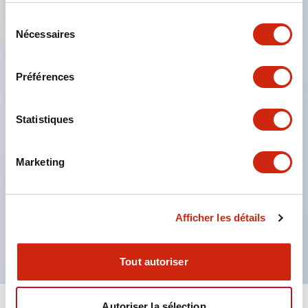
contre les chocs électriques. (Lors de l'utilisation
Sélection
combinée avec les bornes SS)
Nécessaires
du
Film nominatif compatible pour un marquage
consentement
facile et une adaptation rapide aux changements
Préférences
de spécifications d'affichage. (Uniquement type F)
Éclairage ponctuel complet pour une vérification
Statistiques
facile de l'allumage même en pleine lumière.
(Exclusif aux LED type F)
Marketing
Produit certifié UL, c-UL et TUV. Conforme aux
normes EN. ※ Pour les modalités de désignation
des produits certifiés, veuillez nous contacter
Afficher les détails
séparément.
Tout autoriser
Autoriser la sélection