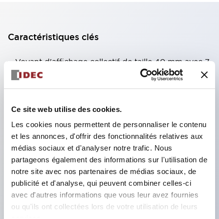
Caractéristiques clés
Voyant d'affichage collectif de taille 40 mm avec 7
types de surfaces lumineuses au choix.
Équipé d'une fenêtre variable pour une meilleure
visibilité même en hauteur. (Sauf types C, L, G)
Ce site web utilise des cookies.
Utilisation de LED super lumineuses à émission de
Les cookies nous permettent de personnaliser le contenu
surface ultra-haute intensité.
et les annonces, d'offrir des fonctionnalités relatives aux
médias sociaux et d'analyser notre trafic. Nous
Réduction du temps de câblage grâce à la
partageons également des informations sur l'utilisation de
structure à bornes SS, intégration du couvercle de
notre site avec nos partenaires de médias sociaux, de
borne et du corps, et structure anti-chute des vis.
publicité et d'analyse, qui peuvent combiner celles-ci
Adoption d'un support de liaison avec couvercle,
avec d'autres informations que vous leur avez fournies
ou qu'ils ont collectées lors de votre utilisation de leurs
éliminant le besoin d'un couvercle de protection
services.