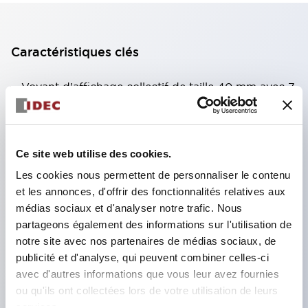
Caractéristiques clés
Voyant d'affichage collectif de taille 40 mm avec 7
types de surfaces lumineuses au choix.
Équipé d'une fenêtre variable pour une meilleure
visibilité même en hauteur. (Sauf types C, L, G)
Ce site web utilise des cookies.
Utilisation de LED super lumineuses à émission de
Les cookies nous permettent de personnaliser le contenu
surface ultra-haute intensité.
et les annonces, d'offrir des fonctionnalités relatives aux
médias sociaux et d'analyser notre trafic. Nous
Réduction du temps de câblage grâce à la
partageons également des informations sur l'utilisation de
structure à bornes SS, intégration du couvercle de
notre site avec nos partenaires de médias sociaux, de
borne et du corps, et structure anti-chute des vis.
publicité et d'analyse, qui peuvent combiner celles-ci
Adoption d'un support de liaison avec couvercle,
avec d'autres informations que vous leur avez fournies
ou qu'ils ont collectées lors de votre utilisation de leurs
éliminant le besoin d'un couvercle de protection
services.