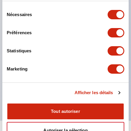
contre les chocs électriques. (Lors de l'utilisation
Sélection
combinée avec les bornes SS)
Nécessaires
du
Film nominatif compatible pour un marquage
consentement
facile et une adaptation rapide aux changements
Préférences
de spécifications d'affichage. (Uniquement type F)
Éclairage ponctuel complet pour une vérification
Statistiques
facile de l'allumage même en pleine lumière.
(Exclusif aux LED type F)
Marketing
Produit certifié UL, c-UL et TUV. Conforme aux
normes EN. ※ Pour les modalités de désignation
des produits certifiés, veuillez nous contacter
Afficher les détails
séparément.
Tout autoriser
Autoriser la sélection