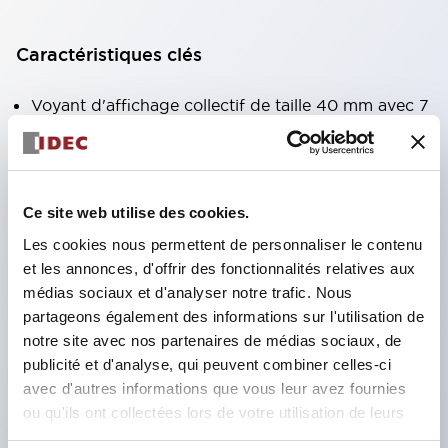
Caractéristiques clés
Voyant d'affichage collectif de taille 40 mm avec 7
types de surfaces lumineuses au choix.
Équipé d'une fenêtre variable pour une meilleure
visibilité même en hauteur. (Sauf types C, L, G)
Ce site web utilise des cookies.
Utilisation de LED super lumineuses à émission de
Les cookies nous permettent de personnaliser le contenu
surface ultra-haute intensité.
et les annonces, d'offrir des fonctionnalités relatives aux
Réduction du temps de câblage grâce à la
médias sociaux et d'analyser notre trafic. Nous
structure à bornes SS, intégration du couvercle de
partageons également des informations sur l'utilisation de
notre site avec nos partenaires de médias sociaux, de
borne et du corps, et structure anti-chute des vis.
publicité et d'analyse, qui peuvent combiner celles-ci
Adoption d'un support de liaison avec couvercle,
avec d'autres informations que vous leur avez fournies
éliminant le besoin d'un couvercle de protection
ou qu'ils ont collectées lors de votre utilisation de leurs
contre les chocs électriques. (Lors de l'utilisation
services.