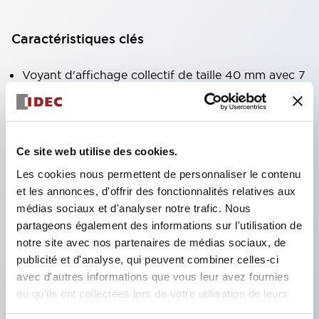
Caractéristiques clés
Voyant d'affichage collectif de taille 40 mm avec 7
types de surfaces lumineuses au choix.
Équipé d'une fenêtre variable pour une meilleure
visibilité même en hauteur. (Sauf types C, L, G)
Ce site web utilise des cookies.
Utilisation de LED super lumineuses à émission de
Les cookies nous permettent de personnaliser le contenu
surface ultra-haute intensité.
et les annonces, d'offrir des fonctionnalités relatives aux
Réduction du temps de câblage grâce à la
médias sociaux et d'analyser notre trafic. Nous
structure à bornes SS, intégration du couvercle de
partageons également des informations sur l'utilisation de
notre site avec nos partenaires de médias sociaux, de
borne et du corps, et structure anti-chute des vis.
publicité et d'analyse, qui peuvent combiner celles-ci
Adoption d'un support de liaison avec couvercle,
avec d'autres informations que vous leur avez fournies
éliminant le besoin d'un couvercle de protection
ou qu'ils ont collectées lors de votre utilisation de leurs
contre les chocs électriques. (Lors de l'utilisation
services.