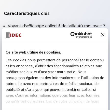
Caractéristiques clés
Voyant d'affichage collectif de taille 40 mm avec 7
types de surfaces lumineuses au choix.
Équipé d'une fenêtre variable pour une meilleure
visibilité même en hauteur. (Sauf types C, L, G)
Ce site web utilise des cookies.
Utilisation de LED super lumineuses à émission de
Les cookies nous permettent de personnaliser le contenu
surface ultra-haute intensité.
et les annonces, d'offrir des fonctionnalités relatives aux
Réduction du temps de câblage grâce à la
médias sociaux et d'analyser notre trafic. Nous
structure à bornes SS, intégration du couvercle de
partageons également des informations sur l'utilisation de
notre site avec nos partenaires de médias sociaux, de
borne et du corps, et structure anti-chute des vis.
publicité et d'analyse, qui peuvent combiner celles-ci
Adoption d'un support de liaison avec couvercle,
avec d'autres informations que vous leur avez fournies
éliminant le besoin d'un couvercle de protection
ou qu'ils ont collectées lors de votre utilisation de leurs
contre les chocs électriques. (Lors de l'utilisation
services.