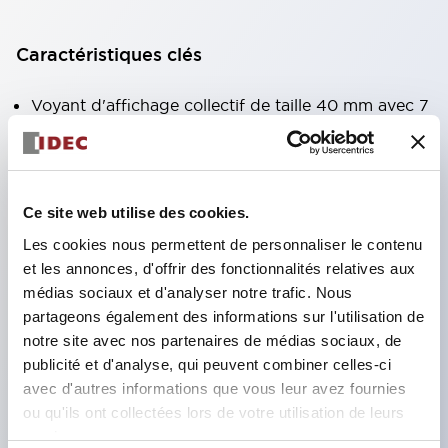
Caractéristiques clés
Voyant d'affichage collectif de taille 40 mm avec 7
types de surfaces lumineuses au choix.
Équipé d'une fenêtre variable pour une meilleure
visibilité même en hauteur. (Sauf types C, L, G)
Ce site web utilise des cookies.
Utilisation de LED super lumineuses à émission de
Les cookies nous permettent de personnaliser le contenu
surface ultra-haute intensité.
et les annonces, d'offrir des fonctionnalités relatives aux
Réduction du temps de câblage grâce à la
médias sociaux et d'analyser notre trafic. Nous
structure à bornes SS, intégration du couvercle de
partageons également des informations sur l'utilisation de
notre site avec nos partenaires de médias sociaux, de
borne et du corps, et structure anti-chute des vis.
publicité et d'analyse, qui peuvent combiner celles-ci
Adoption d'un support de liaison avec couvercle,
avec d'autres informations que vous leur avez fournies
éliminant le besoin d'un couvercle de protection
ou qu'ils ont collectées lors de votre utilisation de leurs
contre les chocs électriques. (Lors de l'utilisation
services.