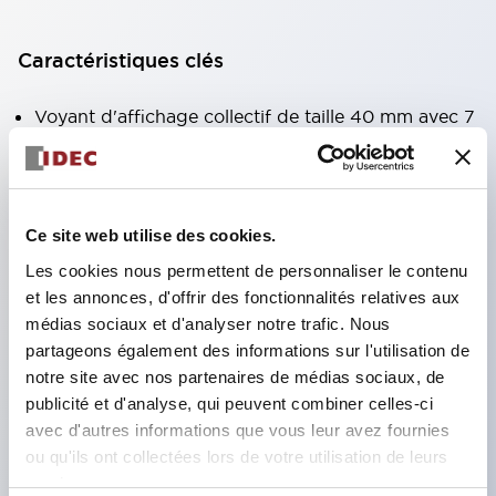
Caractéristiques clés
Voyant d'affichage collectif de taille 40 mm avec 7
types de surfaces lumineuses au choix.
Équipé d'une fenêtre variable pour une meilleure
visibilité même en hauteur. (Sauf types C, L, G)
Ce site web utilise des cookies.
Utilisation de LED super lumineuses à émission de
Les cookies nous permettent de personnaliser le contenu
surface ultra-haute intensité.
et les annonces, d'offrir des fonctionnalités relatives aux
Réduction du temps de câblage grâce à la
médias sociaux et d'analyser notre trafic. Nous
structure à bornes SS, intégration du couvercle de
partageons également des informations sur l'utilisation de
notre site avec nos partenaires de médias sociaux, de
borne et du corps, et structure anti-chute des vis.
publicité et d'analyse, qui peuvent combiner celles-ci
Adoption d'un support de liaison avec couvercle,
avec d'autres informations que vous leur avez fournies
éliminant le besoin d'un couvercle de protection
ou qu'ils ont collectées lors de votre utilisation de leurs
contre les chocs électriques. (Lors de l'utilisation
services.