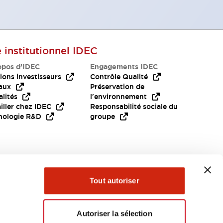
e institutionnel IDEC
opos d’IDEC
Engagements IDEC
ions investisseurs
Contrôle Qualité
aux
Préservation de
lités
l'environnement
iller chez IDEC
Responsabilité sociale du
nologie R&D
groupe
Besoin d'aide?
Tout autoriser
Autoriser la sélection