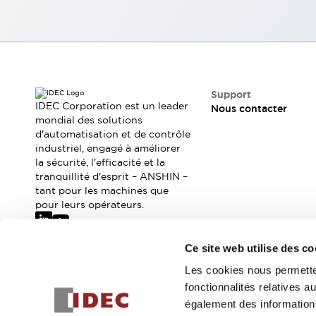
Tout explorer
Robotique
Capteurs de sécurité pour robots
Interrupteurs de sécurité pour robots
Tout explorer
Semi-conducteurs
Support
Équipements compacts
Lecteur de codes
IDEC Corporation est un leader
Nous contacter
Pour une traçabilité facile
mondial des solutions
Remplacement facile des interrupteurs
d'automatisation et de contrôle
Systèmes de traçabilité
industriel, engagé à améliorer
la sécurité, l'efficacité et la
Tableaux électriques conformes aux normes américaines
tranquillité d'esprit – ANSHIN –
Tout explorer
tant pour les machines que
Tout explorer
pour leurs opérateurs.
Solutions
AGVs/AMRs
Ergonomie et Sécurité
Ce site web utilise des co
IIoT
Solutions sans panneau
Abonnez-vous à notre newsletter
Authentication RFID
Les cookies nous permetten
Solutions de sécurité
fonctionnalités relatives 
Inscrivez-vou
Concept de sécurité IDEC
également des informations