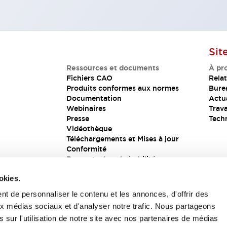
Sit
Ressources et documents
À pr
Fichiers CAO
Relat
Produits conformes aux normes
Bure
Documentation
Actua
Webinaires
Trava
Presse
Tech
Vidéothèque
Téléchargements et Mises à jour
Conformité
Rapports de vulnérabilité
Solution de sécurité
okies.
t de personnaliser le contenu et les annonces, d'offrir des
aux médias sociaux et d'analyser notre trafic. Nous partageons
s
 sur l'utilisation de notre site avec nos partenaires de médias