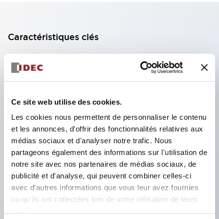
Caractéristiques clés
Unité d'affichage compacte avec 8 types de
surfaces lumineuses au choix.
Utilisation de LED super lumineuses à émission de
Ce site web utilise des cookies.
surface ultra-haute luminosité.
Les cookies nous permettent de personnaliser le contenu
Réduction du temps de câblage grâce à la
et les annonces, d'offrir des fonctionnalités relatives aux
structure à bornes SS, intégration du capot de
médias sociaux et d'analyser notre trafic. Nous
borne et du corps, et structure anti-chute des vis.
partageons également des informations sur l'utilisation de
Utilisation d'une plaque de liaison avec capot,
notre site avec nos partenaires de médias sociaux, de
publicité et d'analyse, qui peuvent combiner celles-ci
éliminant le besoin de capot de protection contre
avec d'autres informations que vous leur avez fournies
les chocs électriques (lors de l'utilisation avec
ou qu'ils ont collectées lors de votre utilisation de leurs
bornes SS).
services.