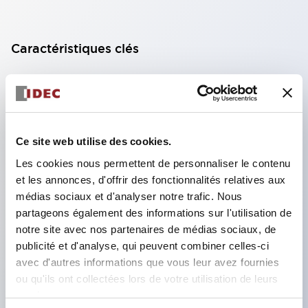
Caractéristiques clés
Unité d'affichage compacte avec 8 types de
surfaces lumineuses au choix.
Utilisation de LED super lumineuses à émission de
Ce site web utilise des cookies.
surface ultra-haute luminosité.
Les cookies nous permettent de personnaliser le contenu
Réduction du temps de câblage grâce à la
et les annonces, d'offrir des fonctionnalités relatives aux
structure à bornes SS, intégration du capot de
médias sociaux et d'analyser notre trafic. Nous
borne et du corps, et structure anti-chute des vis.
partageons également des informations sur l'utilisation de
Utilisation d'une plaque de liaison avec capot,
notre site avec nos partenaires de médias sociaux, de
publicité et d'analyse, qui peuvent combiner celles-ci
éliminant le besoin de capot de protection contre
avec d'autres informations que vous leur avez fournies
les chocs électriques (lors de l'utilisation avec
ou qu'ils ont collectées lors de votre utilisation de leurs
bornes SS).
services.