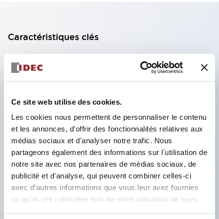
Caractéristiques clés
Unité d'affichage compacte avec 8 types de
surfaces lumineuses au choix.
Utilisation de LED super lumineuses à émission de
Ce site web utilise des cookies.
surface ultra-haute luminosité.
Les cookies nous permettent de personnaliser le contenu
Réduction du temps de câblage grâce à la
et les annonces, d'offrir des fonctionnalités relatives aux
structure à bornes SS, intégration du capot de
médias sociaux et d'analyser notre trafic. Nous
borne et du corps, et structure anti-chute des vis.
partageons également des informations sur l'utilisation de
Utilisation d'une plaque de liaison avec capot,
notre site avec nos partenaires de médias sociaux, de
publicité et d'analyse, qui peuvent combiner celles-ci
éliminant le besoin de capot de protection contre
avec d'autres informations que vous leur avez fournies
les chocs électriques (lors de l'utilisation avec
ou qu'ils ont collectées lors de votre utilisation de leurs
bornes SS).
services.