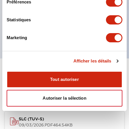
Préférences
Construction à lentilles multi-couches permettant
plusieurs options de gravure
Boutons-poussoirs momentanés
Statistiques
Interrupteurs sélecteurs
ou interrupteurs à clé
Marketing
Afficher les détails
Documents et fichiers
Tout autoriser
Approbations Et Normes
Autoriser la sélection
SLC (TUV-S)
09/03/2026
.PDF
464.54KB