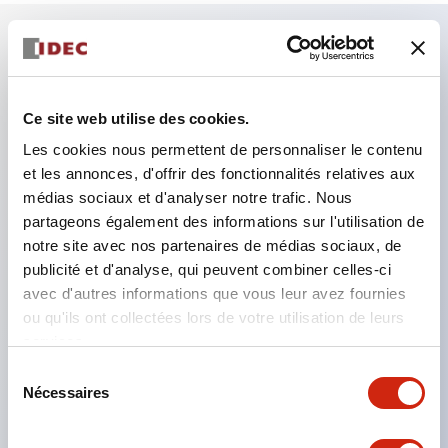
Caractéristiques clés
Ce site web utilise des cookies.
Combinez plusieurs voyants et boutons-poussoirs
Les cookies nous permettent de personnaliser le contenu
dans une seule découpe de panneau
et les annonces, d'offrir des fonctionnalités relatives aux
Éclairage LED ou à incandescence
médias sociaux et d'analyser notre trafic. Nous
6V
partageons également des informations sur l'utilisation de
12V
notre site avec nos partenaires de médias sociaux, de
publicité et d'analyse, qui peuvent combiner celles-ci
ou 24V AC/DC 120V ou 240V AC
avec d'autres informations que vous leur avez fournies
Jusqu'à 200 fenêtres (10 rangées par 20
ou qu'ils ont collectées lors de votre utilisation de leurs
colonnes)
services.
Différentes tailles de fenêtres et boutons-
Sélection
Nécessaires
poussoirs peuvent être combinées dans presque
du
consentement
toutes les configurations